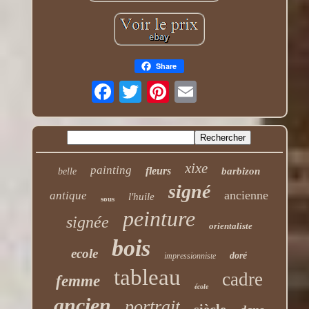
Share
xixe
painting
fleurs
barbizon
belle
signé
ancienne
antique
l'huile
sous
peinture
signée
orientaliste
bois
ecole
doré
impressionniste
tableau
cadre
femme
école
ancien
portrait