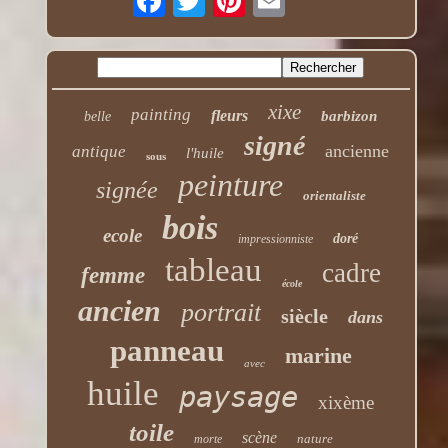
xixe
painting
fleurs
barbizon
belle
signé
ancienne
antique
l'huile
sous
peinture
signée
orientaliste
bois
ecole
doré
impressionniste
tableau
cadre
femme
école
ancien
portrait
siècle
dans
panneau
marine
avec
huile
paysage
xixème
toile
scène
nature
morte