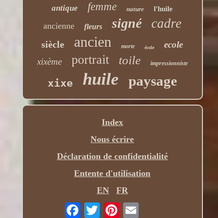
femme
antique
l'huile
nature
signé
cadre
ancienne
fleurs
ancien
siècle
ecole
morte
école
portrait
toile
xixème
impressionniste
huile
paysage
xixe
Index
Nous écrire
Déclaration de confidentialité
Entente d'utilisation
EN
FR