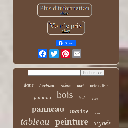
Share
dans
scène
barbizon
doré
orientaliste
bois
painting
belle
avec
panneau
marine
sous
tableau
peinture
signée