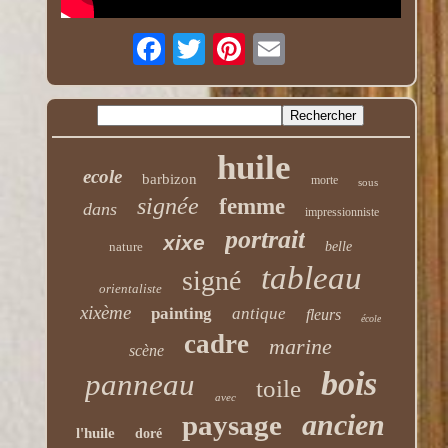
huile
ecole
barbizon
morte
sous
signée
femme
dans
impressionniste
portrait
xixe
nature
belle
tableau
signé
orientaliste
xixème
painting
antique
fleurs
école
cadre
marine
scène
bois
panneau
toile
avec
ancien
paysage
l'huile
doré