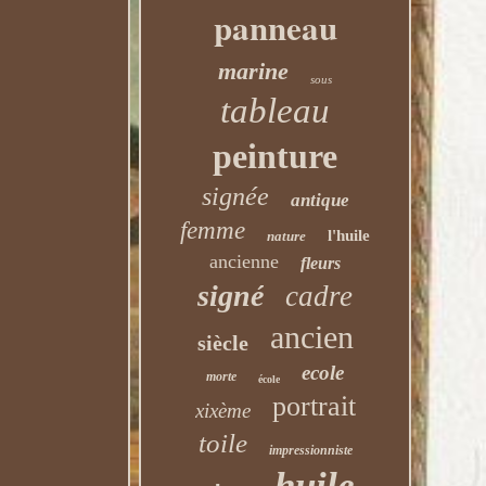
panneau
marine
sous
tableau
peinture
signée
antique
femme
l'huile
nature
ancienne
fleurs
signé
cadre
ancien
siècle
ecole
morte
école
portrait
xixème
toile
impressionniste
huile