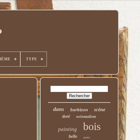
HÈME
TYPE
dans
scène
barbizon
doré
orientaliste
bois
painting
belle
avec