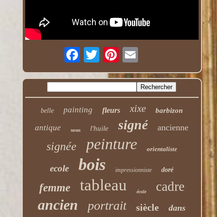
xixe
painting
fleurs
barbizon
belle
signé
ancienne
antique
l'huile
sous
peinture
signée
orientaliste
bois
ecole
doré
impressionniste
tableau
cadre
femme
école
ancien
portrait
siècle
dans