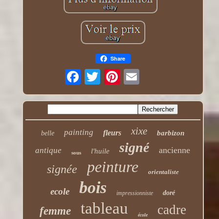
Share
xixe
painting
fleurs
barbizon
belle
signé
ancienne
antique
l'huile
sous
peinture
signée
orientaliste
bois
ecole
doré
impressionniste
tableau
cadre
femme
école