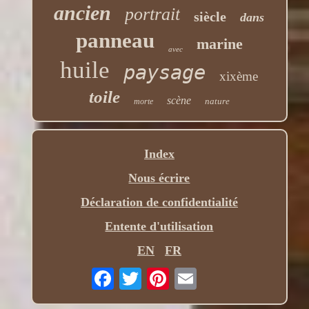
ancien
portrait
siècle
dans
panneau
marine
avec
huile
paysage
xixème
toile
scène
nature
morte
Index
Nous écrire
Déclaration de confidentialité
Entente d'utilisation
EN
FR