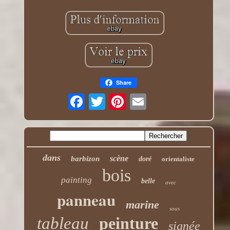
Share
dans
scène
barbizon
doré
orientaliste
bois
painting
belle
avec
panneau
marine
sous
tableau
peinture
signée