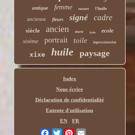
femme
antique
l'huile
nature
signé
cadre
ancienne
fleurs
ancien
siècle
ecole
morte
école
portrait
toile
xixème
impressionniste
huile
paysage
xixe
Index
Nous écrire
Déclaration de confidentialité
Entente d'utilisation
EN
FR