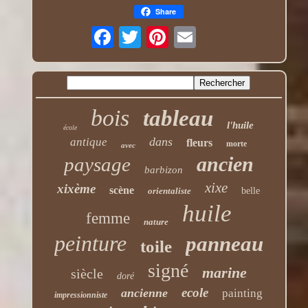
Share
bois
tableau
l'huile
école
dans
antique
fleurs
morte
avec
ancien
paysage
barbizon
xixe
xixème
scène
orientaliste
belle
huile
femme
nature
peinture
panneau
toile
signé
marine
siècle
doré
ecole
ancienne
painting
impressionniste