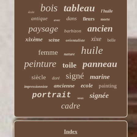
bois
tableau
l'huile
école
dans
antique
fleurs
morte
avec
ancien
paysage
barbizon
xixe
xixème
scène
orientaliste
belle
huile
femme
nature
peinture
panneau
toile
signé
marine
siècle
doré
ecole
ancienne
painting
impressionniste
portrait
signée
sous
cadre
Index