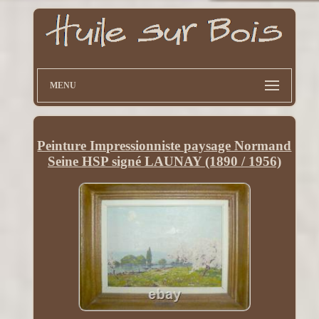
MENU
Peinture Impressionniste paysage Normand
Seine HSP signé LAUNAY (1890 / 1956)