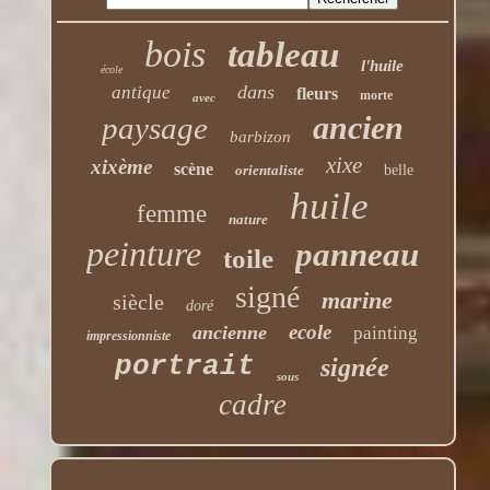
bois
tableau
l'huile
école
dans
antique
fleurs
morte
avec
ancien
paysage
barbizon
xixe
xixème
scène
orientaliste
belle
huile
femme
nature
peinture
panneau
toile
signé
marine
siècle
doré
ecole
ancienne
painting
impressionniste
portrait
signée
sous
cadre