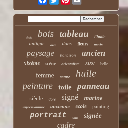
bois
tableau
l'huile
école
dans
antique
fleurs
morte
avec
ancien
paysage
barbizon
xixe
xixème
scène
orientaliste
belle
huile
femme
nature
peinture
panneau
toile
signé
marine
siècle
doré
ecole
ancienne
painting
impressionniste
portrait
signée
sous
cadre