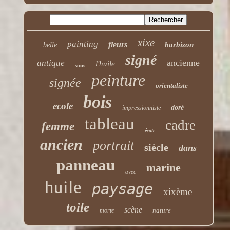
xixe
painting
fleurs
barbizon
belle
signé
ancienne
antique
l'huile
sous
peinture
signée
orientaliste
bois
ecole
doré
impressionniste
tableau
cadre
femme
école
ancien
portrait
siècle
dans
panneau
marine
avec
huile
paysage
xixème
toile
scène
nature
morte