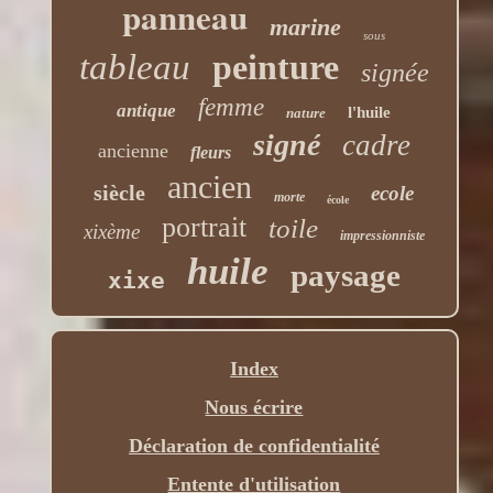
panneau
marine
sous
tableau
peinture
signée
femme
antique
l'huile
nature
signé
cadre
ancienne
fleurs
ancien
siècle
ecole
morte
école
portrait
toile
xixème
impressionniste
huile
paysage
xixe
Index
Nous écrire
Déclaration de confidentialité
Entente d'utilisation