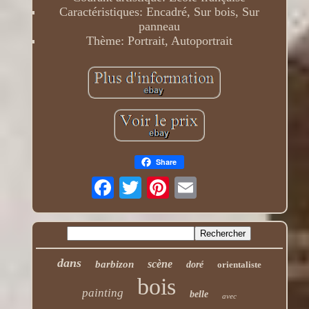
Caractéristiques: Encadré, Sur bois, Sur
panneau
Thème: Portrait, Autoportrait
Share
dans
scène
barbizon
doré
orientaliste
bois
painting
belle
avec