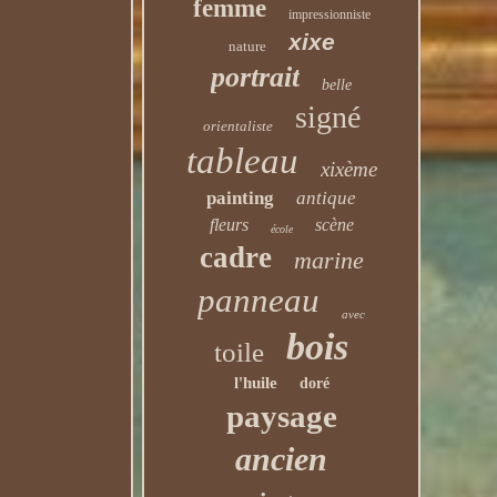
femme
impressionniste
xixe
nature
portrait
belle
signé
orientaliste
tableau
xixème
painting
antique
fleurs
scène
école
cadre
marine
panneau
avec
bois
toile
l'huile
doré
paysage
ancien