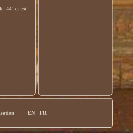
le_44" et est
isation
EN
FR