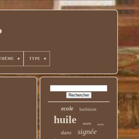
THÈME
TYPE
ecole
barbizon
huile
morte
sous
signée
dans