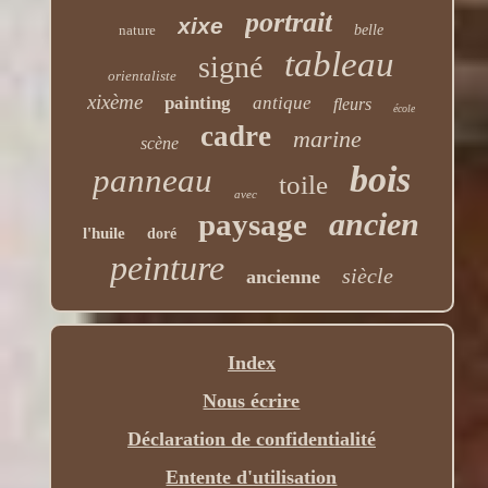
portrait
xixe
nature
belle
tableau
signé
orientaliste
xixème
painting
antique
fleurs
école
cadre
marine
scène
bois
panneau
toile
avec
ancien
paysage
l'huile
doré
peinture
siècle
ancienne
Index
Nous écrire
Déclaration de confidentialité
Entente d'utilisation