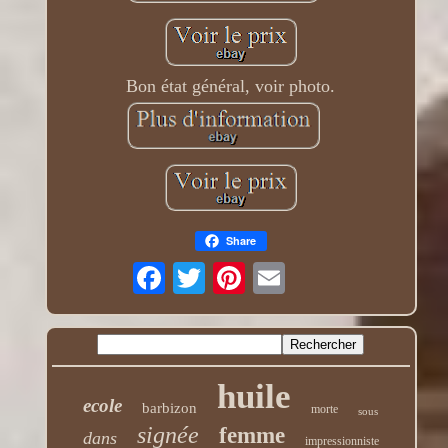
Bon état général, voir photo.
Share
huile
ecole
barbizon
morte
sous
signée
femme
dans
impressionniste