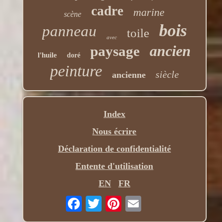
cadre
marine
scène
bois
panneau
toile
avec
ancien
paysage
l'huile
doré
peinture
siècle
ancienne
Index
Nous écrire
Déclaration de confidentialité
Entente d'utilisation
EN
FR