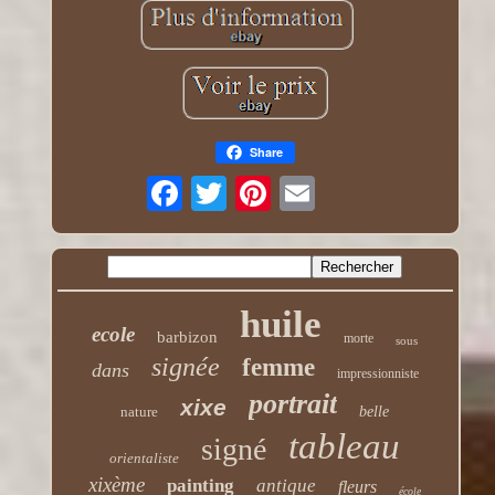
Share
huile
ecole
barbizon
morte
sous
signée
femme
dans
impressionniste
portrait
xixe
nature
belle
tableau
signé
orientaliste
xixème
painting
antique
fleurs
école