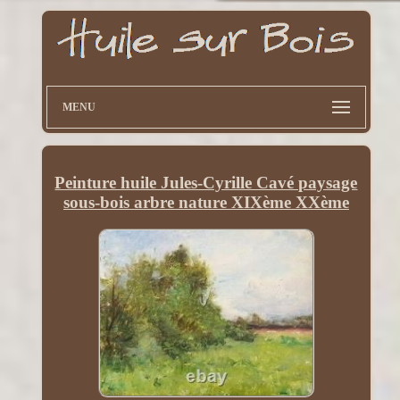
MENU
Peinture huile Jules-Cyrille Cavé paysage
sous-bois arbre nature XIXème XXème