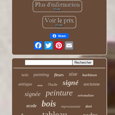
Share
xixe
painting
fleurs
barbizon
belle
signé
ancienne
antique
l'huile
sous
peinture
signée
orientaliste
bois
ecole
doré
impressionniste
tableau