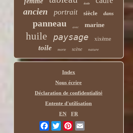
cadre
femme
école
ancien
portrait
siècle
dans
panneau
marine
avec
huile
paysage
xixème
toile
scène
nature
morte
Index
Nous écrire
Déclaration de confidentialité
Entente d'utilisation
EN
FR