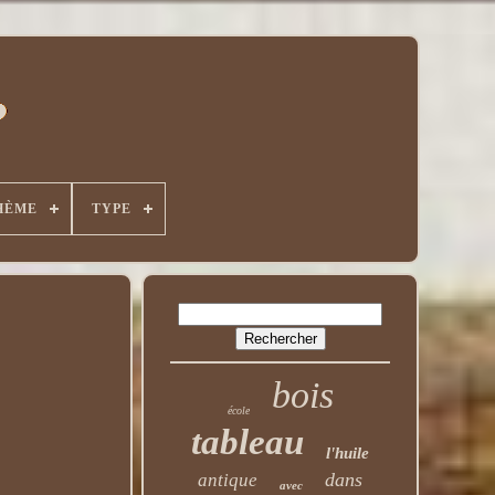
HÈME
TYPE
bois
école
tableau
l'huile
dans
antique
avec