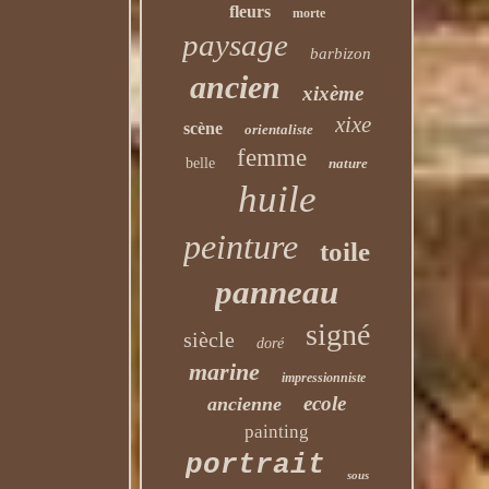
fleurs
morte
paysage
barbizon
ancien
xixème
xixe
scène
orientaliste
femme
belle
nature
huile
peinture
toile
panneau
signé
siècle
doré
marine
impressionniste
ecole
ancienne
painting
portrait
sous