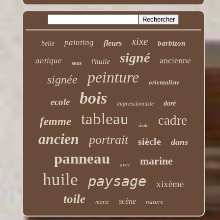
xixe
painting
fleurs
barbizon
belle
signé
ancienne
antique
l'huile
sous
peinture
signée
orientaliste
bois
ecole
doré
impressionniste
tableau
cadre
femme
école
ancien
portrait
siècle
dans
panneau
marine
avec
huile
paysage
xixème
toile
scène
nature
morte