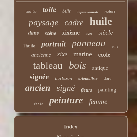
toile
belle
nature
morte
impressionniste
huile
paysage
cadre
siècle
xixème
dans
scène
avec
panneau
portrait
l'huile
sous
marine
xixe
ecole
ancienne
bois
tableau
antique
signée
barbizon
orientaliste
doré
ancien
signé
painting
fleurs
peinture
femme
école
Index