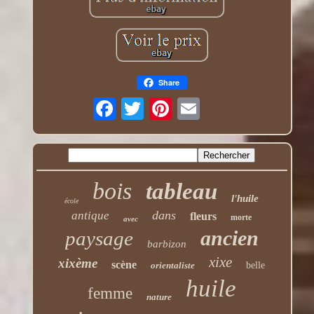
Share
bois
tableau
l'huile
école
dans
antique
fleurs
morte
avec
ancien
paysage
barbizon
xixe
xixème
scène
orientaliste
belle
huile
femme
nature