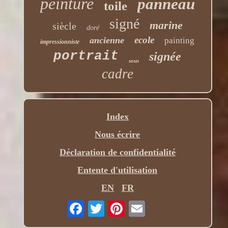
peinture
panneau
toile
signé
marine
siècle
doré
ecole
ancienne
painting
impressionniste
portrait
signée
sous
cadre
Index
Nous écrire
Déclaration de confidentialité
Entente d'utilisation
EN
FR