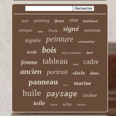
xixe
painting
fleurs
barbizon
belle
signé
ancienne
antique
l'huile
sous
peinture
signée
orientaliste
bois
ecole
doré
impressionniste
tableau
cadre
femme
école
ancien
portrait
siècle
dans
panneau
marine
avec
huile
paysage
xixème
toile
scène
nature
morte