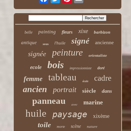
xixe
painting
fleurs
barbizon
belle
signé
ancienne
antique
l'huile
sous
peinture
signée
orientaliste
bois
ecole
doré
impressionniste
tableau
cadre
femme
école
ancien
portrait
siècle
dans
panneau
marine
avec
huile
paysage
xixème
toile
scène
nature
morte