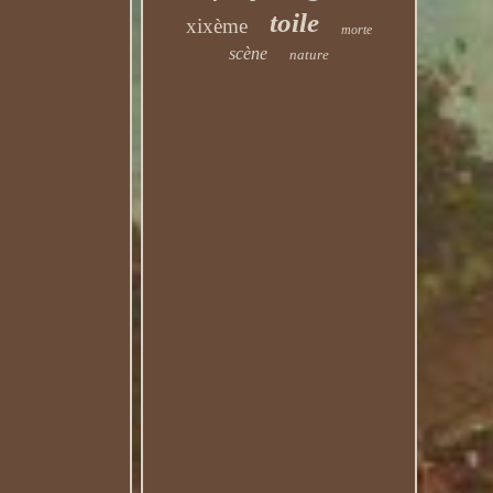
toile
xixème
morte
scène
nature