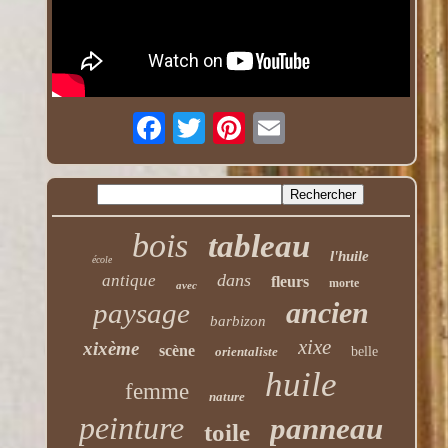
bois
tableau
l'huile
école
dans
antique
fleurs
morte
avec
ancien
paysage
barbizon
xixe
xixème
scène
orientaliste
belle
huile
femme
nature
peinture
panneau
toile