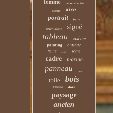
femme
impressionniste
xixe
nature
portrait
belle
signé
orientaliste
tableau
xixème
painting
antique
fleurs
scène
école
cadre
marine
panneau
avec
bois
toile
l'huile
doré
paysage
ancien