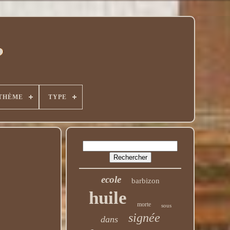
THÈME
TYPE
ecole
barbizon
huile
morte
sous
signée
dans