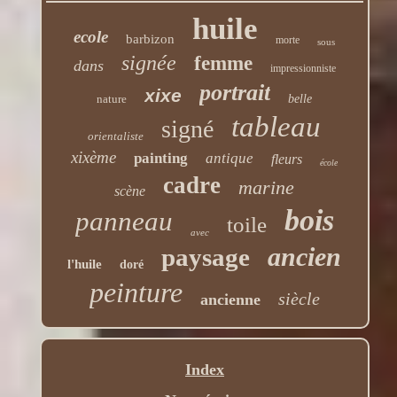
huile
ecole
barbizon
morte
sous
signée
femme
dans
impressionniste
portrait
xixe
nature
belle
tableau
signé
orientaliste
xixème
painting
antique
fleurs
école
cadre
marine
scène
bois
panneau
toile
avec
ancien
paysage
l'huile
doré
peinture
siècle
ancienne
Index