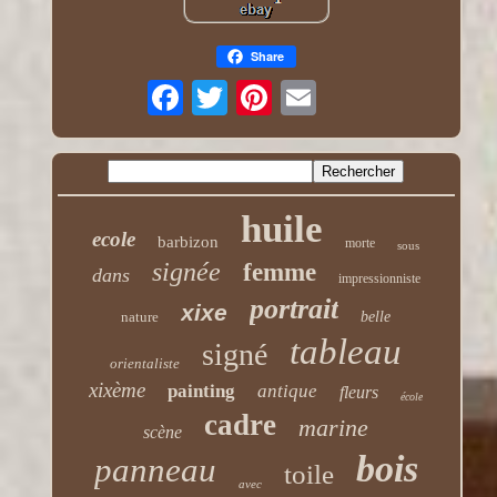
Share
huile
ecole
barbizon
morte
sous
signée
femme
dans
impressionniste
portrait
xixe
nature
belle
tableau
signé
orientaliste
xixème
painting
antique
fleurs
école
cadre
marine
scène
bois
panneau
toile
avec