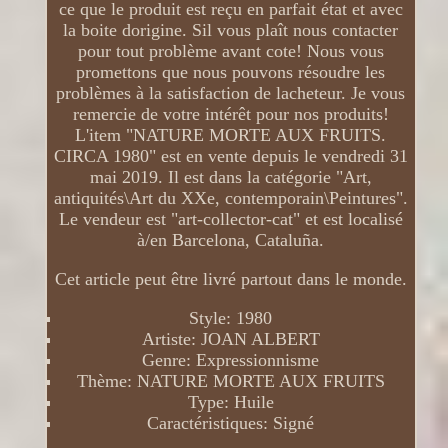
ce que le produit est reçu en parfait état et avec
la boite dorigine. Sil vous plaît nous contacter
pour tout problème avant cote! Nous vous
promettons que nous pouvons résoudre les
problèmes à la satisfaction de lacheteur. Je vous
remercie de votre intérêt pour nos produits!
L'item "NATURE MORTE AUX FRUITS.
CIRCA 1980" est en vente depuis le vendredi 31
mai 2019. Il est dans la catégorie "Art,
antiquités\Art du XXe, contemporain\Peintures".
Le vendeur est "art-collector-cat" et est localisé
à/en Barcelona, Cataluña.
Cet article peut être livré partout dans le monde.
Style: 1980
Artiste: JOAN ALBERT
Genre: Expressionnisme
Thème: NATURE MORTE AUX FRUITS
Type: Huile
Caractéristiques: Signé