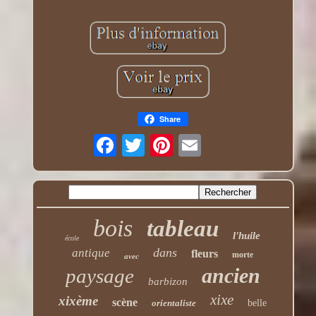
Share
bois
tableau
l'huile
école
dans
antique
fleurs
morte
avec
ancien
paysage
barbizon
xixe
xixème
scène
orientaliste
belle