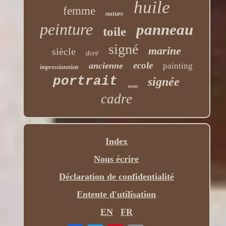
huile
femme
nature
peinture
panneau
toile
signé
marine
siècle
doré
ecole
ancienne
painting
impressionniste
portrait
signée
sous
cadre
Index
Nous écrire
Déclaration de confidentialité
Entente d'utilisation
EN
FR