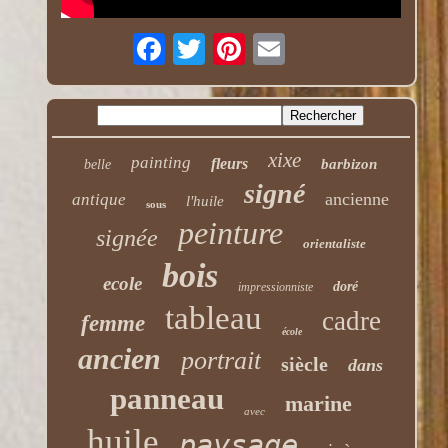
xixe
painting
fleurs
barbizon
belle
signé
ancienne
antique
l'huile
sous
peinture
signée
orientaliste
bois
ecole
doré
impressionniste
tableau
cadre
femme
école
ancien
portrait
siècle
dans
panneau
marine
avec
huile
paysage