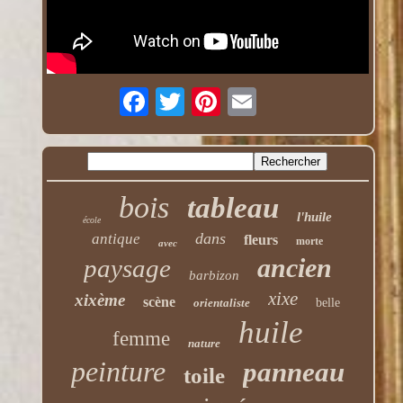
bois
tableau
l'huile
école
dans
antique
fleurs
morte
avec
ancien
paysage
barbizon
xixe
xixème
scène
orientaliste
belle
huile
femme
nature
peinture
panneau
toile