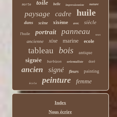
toile
belle
nature
morte
impressionniste
huile
paysage
cadre
siècle
xixème
dans
scène
avec
panneau
portrait
l'huile
sous
marine
xixe
ecole
ancienne
bois
tableau
antique
signée
barbizon
orientaliste
doré
ancien
signé
painting
fleurs
peinture
femme
école
Index
Nous écrire