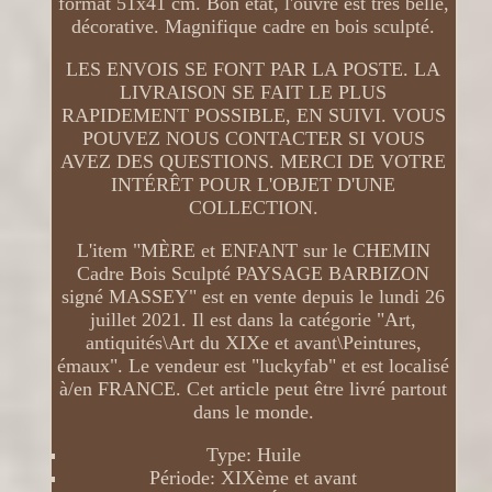
format 51x41 cm. Bon état, l'ouvre est très belle,
décorative. Magnifique cadre en bois sculpté.
LES ENVOIS SE FONT PAR LA POSTE. LA
LIVRAISON SE FAIT LE PLUS
RAPIDEMENT POSSIBLE, EN SUIVI. VOUS
POUVEZ NOUS CONTACTER SI VOUS
AVEZ DES QUESTIONS. MERCI DE VOTRE
INTÉRÊT POUR L'OBJET D'UNE
COLLECTION.
L'item "MÈRE et ENFANT sur le CHEMIN
Cadre Bois Sculpté PAYSAGE BARBIZON
signé MASSEY" est en vente depuis le lundi 26
juillet 2021. Il est dans la catégorie "Art,
antiquités\Art du XIXe et avant\Peintures,
émaux". Le vendeur est "luckyfab" et est localisé
à/en FRANCE. Cet article peut être livré partout
dans le monde.
Type: Huile
Période: XIXème et avant