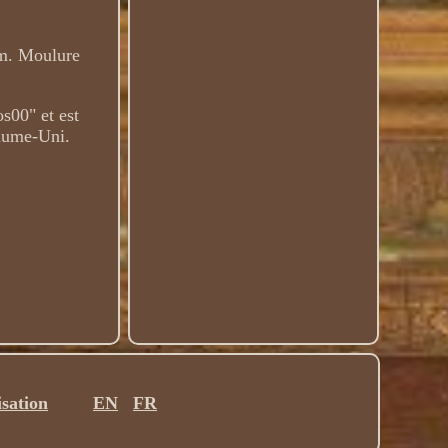
cm. Moulure
s00" et est
yaume-Uni.
isation
EN
FR