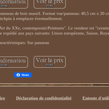
 panneau de bois massif. Format vue/panneau: 40,5 cm x 20 
itchpin à remplacer éventuellement.
s\Art du XXe, contemporain\Peintures". Le vendeur est "ceramo
être expédié aux pays suivants: Union européenne, Suisse, Ro
aractéristiques: Sur panneau
Share
ire
Déclaration de confidentialité
Entente d'util