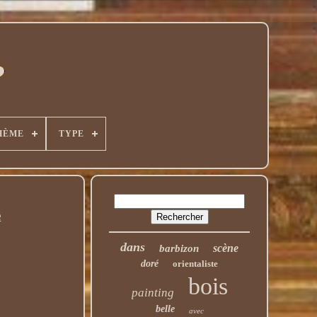
HÈME
TYPE
e
dans
scène
barbizon
doré
orientaliste
bois
painting
belle
avec