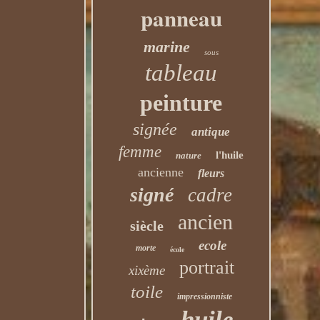
panneau
marine
sous
tableau
peinture
signée
antique
femme
l'huile
nature
ancienne
fleurs
signé
cadre
ancien
siècle
ecole
morte
école
portrait
xixème
toile
impressionniste
huile