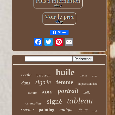
Share
huile
ecole
barbizon
morte
sous
signée
femme
dans
impressionniste
portrait
xixe
nature
belle
tableau
signé
orientaliste
xixème
painting
antique
fleurs
école