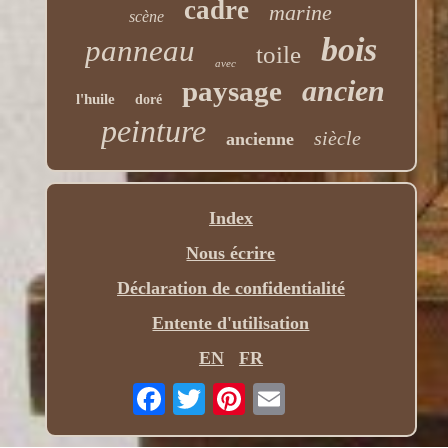
cadre
marine
scène
bois
panneau
toile
avec
ancien
paysage
l'huile
doré
peinture
siècle
ancienne
Index
Nous écrire
Déclaration de confidentialité
Entente d'utilisation
EN
FR