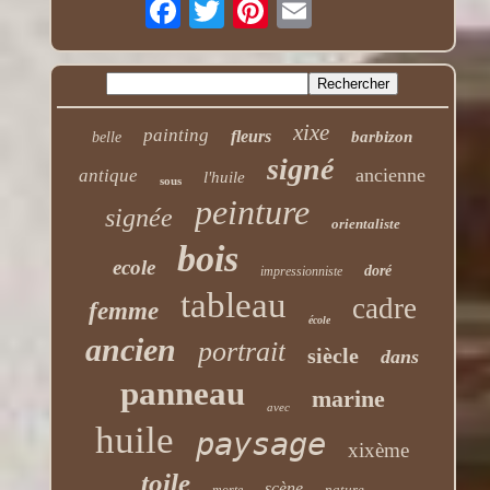
xixe
painting
fleurs
barbizon
belle
signé
ancienne
antique
l'huile
sous
peinture
signée
orientaliste
bois
ecole
doré
impressionniste
tableau
cadre
femme
école
ancien
portrait
siècle
dans
panneau
marine
avec
huile
paysage
xixème
toile
scène
nature
morte