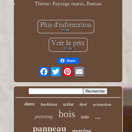
Thème: Paysage marin, Bateau
Share
dans
scène
barbizon
doré
orientaliste
bois
painting
belle
avec
panneau
marine