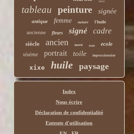
sous
tableau
peinture
signée
femme
antique
l'huile
nature
signé
cadre
ancienne
fleurs
ancien
siècle
ecole
morte
école
portrait
toile
xixème
impressionniste
huile
paysage
xixe
Index
Nous écrire
Déclaration de confidentialité
Entente d'utilisation
EN
FR