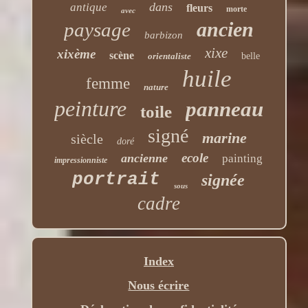
dans
antique
fleurs
morte
avec
ancien
paysage
barbizon
xixe
xixème
scène
orientaliste
belle
huile
femme
nature
peinture
panneau
toile
signé
marine
siècle
doré
ecole
ancienne
painting
impressionniste
portrait
signée
sous
cadre
Index
Nous écrire