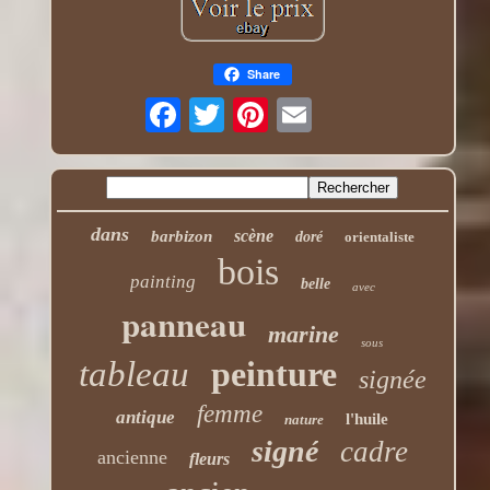
Share
dans
scène
barbizon
doré
orientaliste
bois
painting
belle
avec
panneau
marine
sous
tableau
peinture
signée
femme
antique
l'huile
nature
signé
cadre
ancienne
fleurs