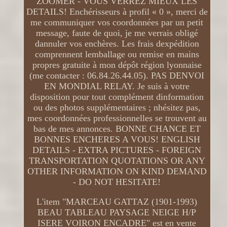
ZOOMER - VOUS VERREZ MIEUX LES
DETAILS! Enchérisseurs à profil « 0 », merci de
me communiquer vos coordonnées par un petit
message, faute de quoi, je me verrais obligé
dannuler vos enchères. Les frais dexpédition
comprennent lemballage ou remise en mains
propres gratuite à mon dépôt région lyonnaise
(me contacter : 06.84.26.44.05). PAS DENVOI
EN MONDIAL RELAY. Je suis à votre
disposition pour tout complément dinformation
ou des photos supplémentaires ; nhésitez pas,
mes coordonnées professionnelles se trouvent au
bas de mes annonces. BONNE CHANCE ET
BONNES ENCHERES A VOUS! ENGLISH
DETAILS - EXTRA PICTURES - FOREIGN
TRANSPORTATION QUOTATIONS OR ANY
OTHER INFORMATION ON KIND DEMAND
- DO NOT HESITATE!
L'item "MARCEAU GATTAZ (1901-1993)
BEAU TABLEAU PAYSAGE NEIGE H/P
ISERE VOIRON ENCADRE" est en vente