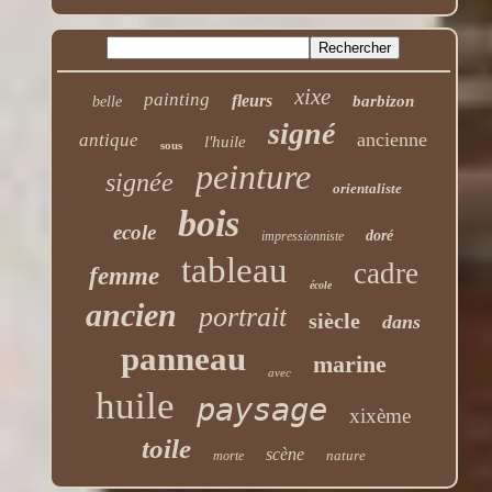
xixe
painting
fleurs
barbizon
belle
signé
ancienne
antique
l'huile
sous
peinture
signée
orientaliste
bois
ecole
doré
impressionniste
tableau
cadre
femme
école
ancien
portrait
siècle
dans
panneau
marine
avec
huile
paysage
xixème
toile
scène
nature
morte