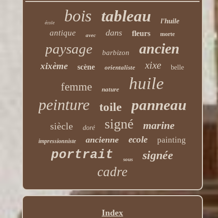
bois
tableau
l'huile
école
dans
antique
fleurs
morte
avec
ancien
paysage
barbizon
xixe
xixème
scène
orientaliste
belle
huile
femme
nature
peinture
panneau
toile
signé
marine
siècle
doré
ecole
ancienne
painting
impressionniste
portrait
signée
sous
cadre
Index