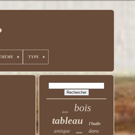
THÈME
TYPE
bois
école
tableau
l'huile
dans
antique
avec