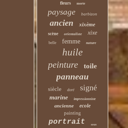
fleurs
morte
paysage
barbizon
ancien
xixème
xixe
scène
orientaliste
femme
belle
nature
huile
peinture
toile
panneau
signé
siècle
doré
marine
impressionniste
ecole
ancienne
painting
portrait
sous