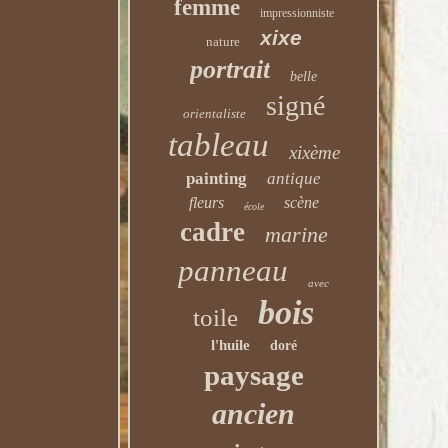
femme
impressionniste
xixe
nature
portrait
belle
signé
orientaliste
tableau
xixème
painting
antique
fleurs
scène
école
cadre
marine
panneau
avec
bois
toile
l'huile
doré
paysage
ancien