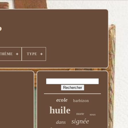
THÈME
TYPE
ecole
barbizon
huile
morte
sous
signée
dans