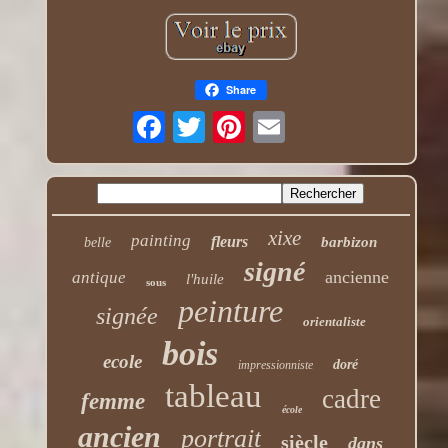
Share
xixe
painting
fleurs
barbizon
belle
signé
ancienne
antique
l'huile
sous
peinture
signée
orientaliste
bois
ecole
doré
impressionniste
tableau
cadre
femme
école
ancien
portrait
siècle
dans