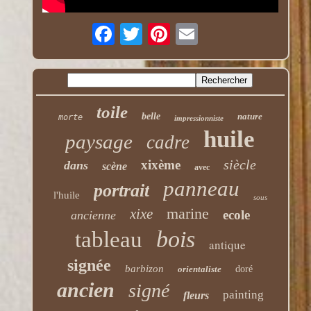
toile
belle
nature
morte
impressionniste
huile
paysage
cadre
siècle
xixème
dans
scène
avec
panneau
portrait
l'huile
sous
marine
xixe
ecole
ancienne
bois
tableau
antique
signée
barbizon
orientaliste
doré
ancien
signé
painting
fleurs