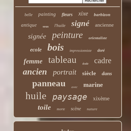
xixe
painting
fleurs
barbizon
belle
signé
ancienne
antique
l'huile
sous
peinture
signée
orientaliste
bois
ecole
doré
impressionniste
tableau
cadre
femme
école
ancien
portrait
siècle
dans
panneau
marine
avec
huile
paysage
xixème
toile
scène
nature
morte