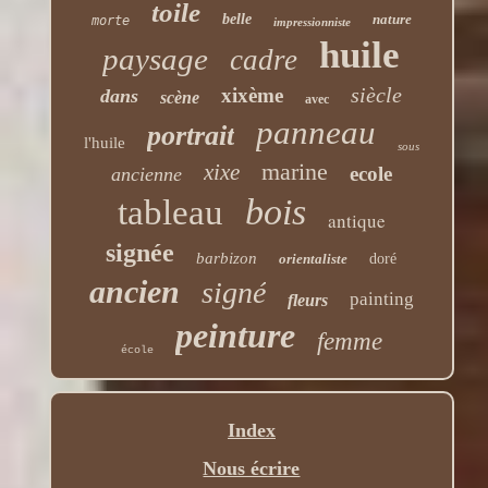
toile
belle
nature
morte
impressionniste
huile
paysage
cadre
siècle
xixème
dans
scène
avec
panneau
portrait
l'huile
sous
marine
xixe
ecole
ancienne
bois
tableau
antique
signée
barbizon
orientaliste
doré
ancien
signé
painting
fleurs
peinture
femme
école
Index
Nous écrire