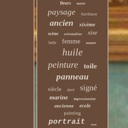
fleurs
morte
paysage
barbizon
ancien
xixème
xixe
scène
orientaliste
femme
belle
nature
huile
peinture
toile
panneau
signé
siècle
doré
marine
impressionniste
ecole
ancienne
painting
portrait
sous