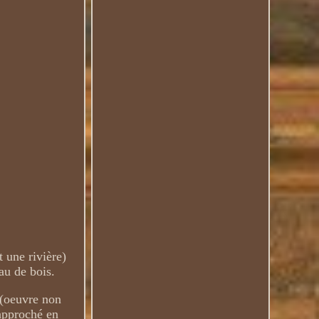
 une rivière)
au de bois.
 (oeuvre non
rapproché en