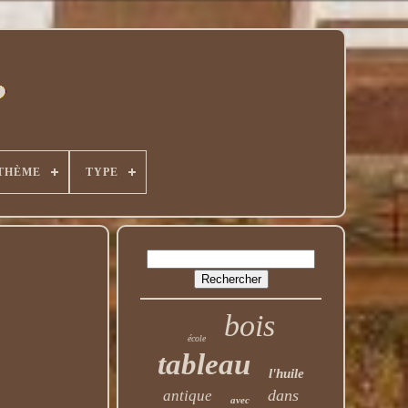
THÈME
TYPE
bois
école
tableau
l'huile
dans
antique
avec