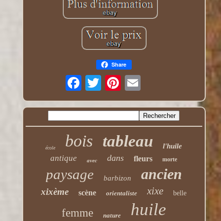
Share
bois
tableau
l'huile
école
dans
antique
fleurs
morte
avec
ancien
paysage
barbizon
xixe
xixème
scène
orientaliste
belle
huile
femme
nature