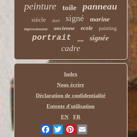
peinture
panneau
toile
signé
marine
siècle
doré
ecole
ancienne
painting
impressionniste
portrait
signée
sous
cadre
Index
Nous écrire
Déclaration de confidentialité
Entente d'utilisation
EN
FR