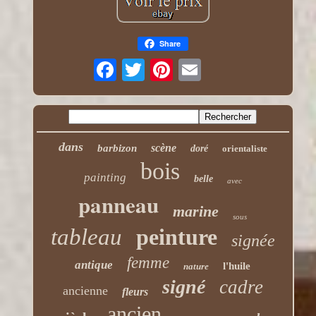
Share
dans
scène
barbizon
doré
orientaliste
bois
painting
belle
avec
panneau
marine
sous
tableau
peinture
signée
femme
antique
l'huile
nature
signé
cadre
ancienne
fleurs
ancien